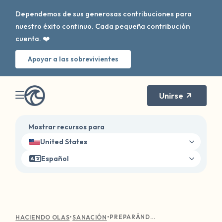
Dependemos de sus generosas contribuciones para
nuestro éxito continuo. Cada pequeña contribución
cuenta. ❤️
Apoyar a las sobrevivientes
Unirse
Mostrar recursos para
United States
Español
•
•
PREPARÁNDOTE PARA TU PRIMERA CITA DE TERAPIA
HACIENDO OLAS
SANACIÓN