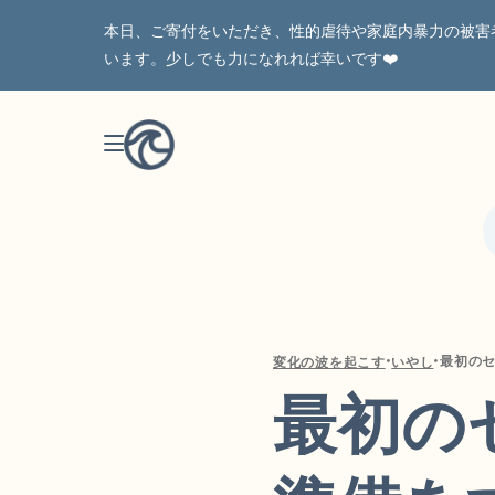
本日、ご寄付をいただき、性的虐待や家庭内暴力の被害
います。少しでも力になれれば幸いです❤️
•
•
変化の波を起こす
いやし
最初の