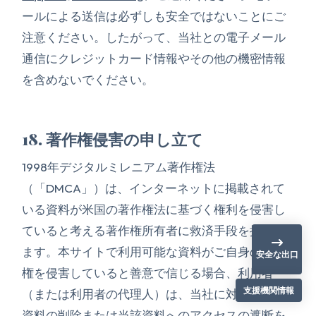
ールによる送信は必ずしも安全ではないことにご
注意ください。したがって、当社との電子メール
通信にクレジットカード情報やその他の機密情報
を含めないでください。
18. 著作権侵害の申し立て
1998年デジタルミレニアム著作権法
（「DMCA」）は、インターネットに掲載されて
いる資料が米国の著作権法に基づく権利を侵害し
ていると考える著作権所有者に救済手段を提供し
ます。本サイトで利用可能な資料がご自身の著作
安全な出口
権を侵害していると善意で信じる場合、利用者
支援機関情報
（または利用者の代理人）は、当社に対し、当該
資料の削除または当該資料へのアクセスの遮断を