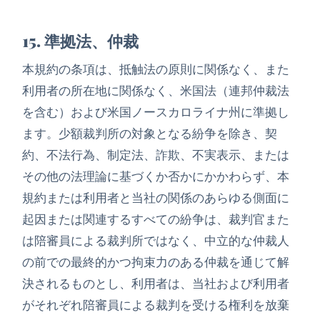
15. 準拠法、仲裁
本規約の条項は、抵触法の原則に関係なく、また
利用者の所在地に関係なく、米国法（連邦仲裁法
を含む）および米国ノースカロライナ州に準拠し
ます。少額裁判所の対象となる紛争を除き、契
約、不法行為、制定法、詐欺、不実表示、または
その他の法理論に基づくか否かにかかわらず、本
規約または利用者と当社の関係のあらゆる側面に
起因または関連するすべての紛争は、裁判官また
は陪審員による裁判所ではなく、中立的な仲裁人
の前での最終的かつ拘束力のある仲裁を通じて解
決されるものとし、利用者は、当社および利用者
がそれぞれ陪審員による裁判を受ける権利を放棄