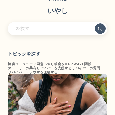
いやし
トピックを探す
擁護
コミュニティ
同意
いやし
親密さ
OUR WAVE
関係
ストーリーの共有
サバイバーを支援する
サバイバーの質問
サバイバー
トラウマを理解する