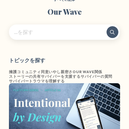
Our Wave
トピックを探す
擁護
コミュニティ
同意
いやし
親密さ
OUR WAVE
関係
ストーリーの共有
サバイバーを支援する
サバイバーの質問
サバイバー
トラウマを理解する