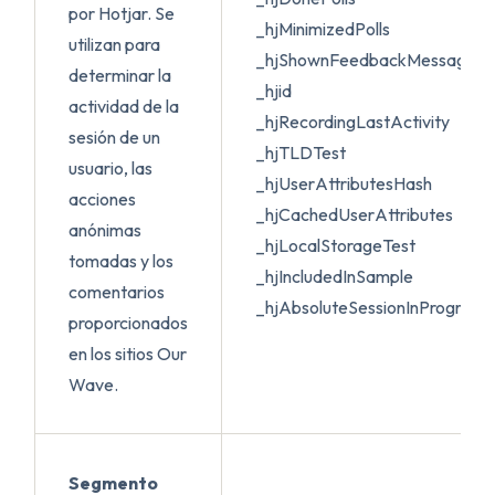
por Hotjar. Se
_hjMinimizedPolls
utilizan para
_hjShownFeedbackMessage
determinar la
_hjid
actividad de la
_hjRecordingLastActivity
sesión de un
_hjTLDTest
usuario, las
_hjUserAttributesHash
acciones
_hjCachedUserAttributes
anónimas
_hjLocalStorageTest
tomadas y los
_hjIncludedInSample
comentarios
_hjAbsoluteSessionInProgress
proporcionados
en los sitios Our
Wave.
Segmento