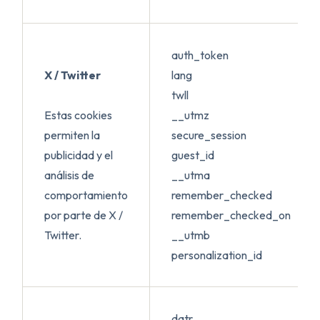
auth_token
X / Twitter
lang
twll
Estas cookies
__utmz
permiten la
secure_session
publicidad y el
guest_id
análisis de
__utma
comportamiento
remember_checked
por parte de X /
remember_checked_on
Twitter.
__utmb
personalization_id
datr