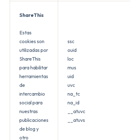
ShareThis
Estas
cookies son
ssc
utilizadas por
ouid
ShareThis
loc
para habilitar
mus
herramientas
uid
de
uvc
intercambio
na_tc
social para
na_id
nuestras
__atuvc
publicaciones
__atuvs
de blog y
otro