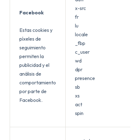
x-src
Facebook
fr
lu
Estas cookies y
locale
píxeles de
_fbp
seguimiento
c_user
permiten la
wd
publicidad y el
dpr
análisis de
presence
comportamiento
sb
por parte de
xs
Facebook.
act
spin