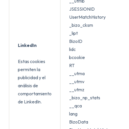
__utmb
JSESSIONID
UserMatchHistory
_bizo_cksm
_lipt
BizoID
LinkedIn
lidc
bcookie
Estas cookies
RT
permiten la
__utma
publicidad y el
__utmv
análisis de
__utmz
comportamiento
_bizo_np_stats
de LinkedIn.
__qca
lang
BizoData