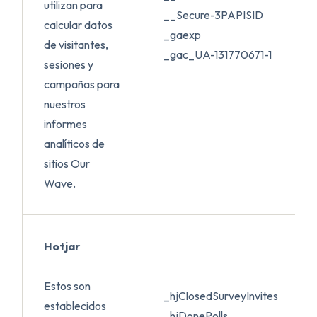
utilizan para
__Secure-3PAPISID
calcular datos
_gaexp
de visitantes,
_gac_UA-131770671-1
sesiones y
campañas para
nuestros
informes
analíticos de
sitios Our
Wave.
Hotjar
Estos son
_hjClosedSurveyInvites
establecidos
_hjDonePolls