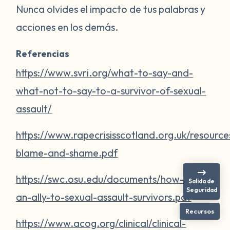
Nunca olvides el impacto de tus palabras y
acciones en los demás.
Referencias
https://www.svri.org/what-to-say-and-
what-not-to-say-to-a-survivor-of-sexual-
assault/
https://www.rapecrisisscotland.org.uk/resource
blame-and-shame.pdf
https://swc.osu.edu/documents/how-to-be-
Salida de
Seguridad
an-ally-to-sexual-assault-survivors.pdf
Recursos
https://www.acog.org/clinical/clinical-