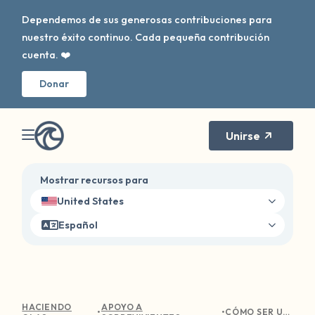
Dependemos de sus generosas contribuciones para
nuestro éxito continuo. Cada pequeña contribución
cuenta. ❤️
Donar
Unirse
Mostrar recursos para
United States
Español
HACIENDO
APOYO A
•
•
CÓMO SER UN ALIADO EFICAZ