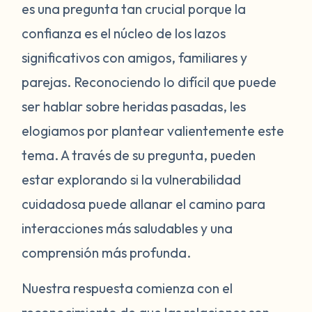
es una pregunta tan crucial porque la
to question their character? If yes, consider
confianza es el núcleo de los lazos
whether that person is someone you should
significativos con amigos, familiares y
be working to trust. Seek an objective
parejas. Reconociendo lo difícil que puede
perspective from a loved one if you are
having a hard time discerning if someone
ser hablar sobre heridas pasadas, les
brings toxicity into your life. Additionally, try
elogiamos por plantear valientemente este
to be open with your partner. Giving
tema. A través de su pregunta, pueden
context as to why it is difficult for you to
estar explorando si la vulnerabilidad
trust within a relationship may give the
cuidadosa puede allanar el camino para
other person more confidence to support
interacciones más saludables y una
you. Even a simple disclosure that someone
in the past harmed you causing you to want
comprensión más profunda.
to take things slow can help your new
Nuestra respuesta comienza con el
partner learn your needs. If they are not