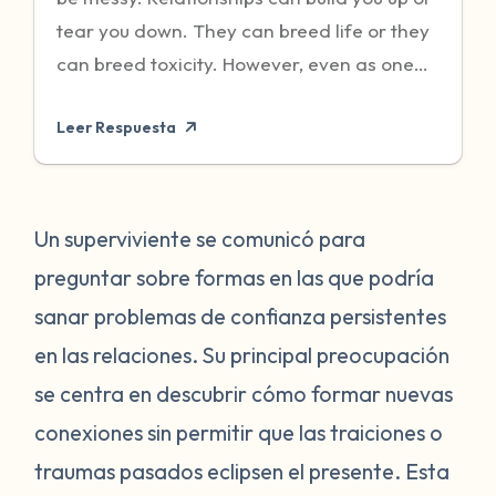
tear you down. They can breed life or they
can breed toxicity. However, even as one
enters into a healthy relationship, the
Leer Respuesta
trauma from previous experiences can
make it extremely difficult to connect with
someone new. It is not easy to jump into
relationships when your trust has been
Un superviviente se comunicó para
broken or abused in the past. When you are
preguntar sobre formas en las que podría
healing from trauma, honor your feelings. It
sanar problemas de confianza persistentes
is okay to slowly build trust and have the
en las relaciones. Su principal preocupación
people in your life earn it. To assess if they
se centra en descubrir cómo formar nuevas
are worthy of your trust ask: Do they
continuously do untrustworthy or hurtful
conexiones sin permitir que las traiciones o
things in your relationship? Do they have a
traumas pasados ​​eclipsen el presente. Esta
pattern of acting in a way that causes you