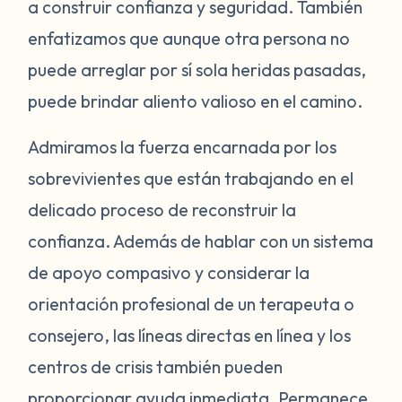
not deserve a spot in your healthy,
a construir confianza y seguridad. También
supportive relationships. Give yourself
enfatizamos que aunque otra persona no
grace and honor your past feelings, but
puede arreglar por sí sola heridas pasadas,
remind yourself that while your trauma
puede brindar aliento valioso en el camino.
may always be a part of you, you deserve a
healthy and loving relationship external
Admiramos la fuerza encarnada por los
from that trauma.
sobrevivientes que están trabajando en el
delicado proceso de reconstruir la
confianza. Además de hablar con un sistema
de apoyo compasivo y considerar la
orientación profesional de un terapeuta o
consejero, las líneas directas en línea y los
centros de crisis también pueden
proporcionar ayuda inmediata. Permanece