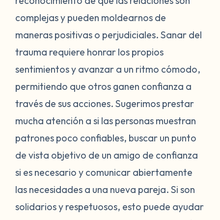
reconocimiento de que las relaciones son
willing to respect your needs, that may be a
sign that they might not be the appropriate
complejas y pueden moldearnos de
partner for you at this time. Although
maneras positivas o perjudiciales. Sanar del
another person can't complete the healing
trauma requiere honrar los propios
process for you, they can encourage you
sentimientos y avanzar a un ritmo cómodo,
and assure you along the way. The trauma
permitiendo que otros ganen confianza a
and pain you've experienced can begin to
través de sus acciones. Sugerimos prestar
feel like the narrative of your life if you look
for it in every relationship you enter or
mucha atención a si las personas muestran
experience you have. It is important to
patrones poco confiables, buscar un punto
remind yourself that each person you
de vista objetivo de un amigo de confianza
interact with does not fit into a box, and the
si es necesario y comunicar abiertamente
people you are in relationships with are all
las necesidades a una nueva pareja. Si son
different. The situation or person that has
solidarios y respetuosos, esto puede ayudar
made it hard for you to trust others does