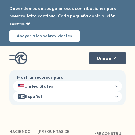
Dependemos de sus generosas contribuciones para
nuestro éxito continuo. Cada pequeña contribución
cuenta. ❤️
Apoyar a las sobrevivientes
Unirse
Mostrar recursos para
United States
Español
HACIENDO
PREGUNTAS DE
•
•
RECONSTRUYENDO LA CONFIANZA: EL CAMINO DE UN SOBREVIVIENTE HACIA RELACIONES MÁS SALUDABLES