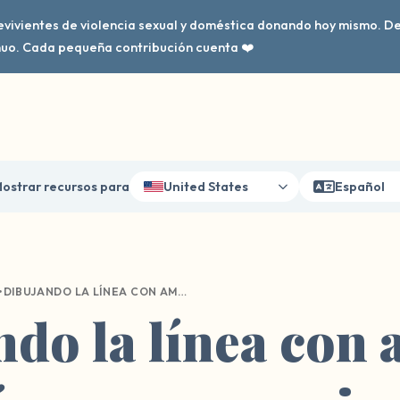
evivientes de violencia sexual y doméstica donando hoy mismo. 
nuo. Cada pequeña contribución cuenta ❤️
ostrar recursos para
United States
Español
•
DIBUJANDO LA LÍNEA CON AMOR: UNA GUÍA PARA COMUNICAR TUS LÍMITES CON TUS SERES QUERIDOS.
do la línea con 