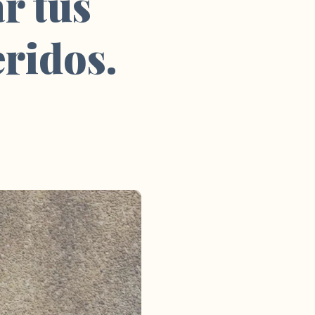
r tus
eridos.